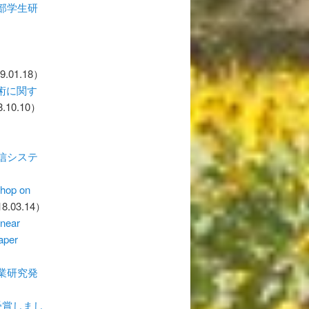
部学生研
9.01.18）
術に関す
.10.10）
信システ
shop on
8.03.14）
near
aper
業研究発
受賞しまし