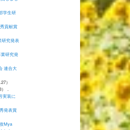
部学生研
優秀貢献賞
業研究発表
卒業研究発
 連合大
0.27）
13）．
号実装に
秀発表賞
Mya