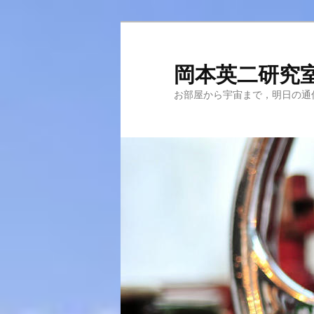
メ
イ
ン
岡本英二研究
コ
お部屋から宇宙まで，明日の通
ン
テ
ン
ツ
へ
移
動