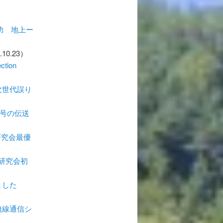
功 地上ー
.10.23）
ection
次世代誤り
号の伝送
研究会最優
研究会初
ました
無線通信シ