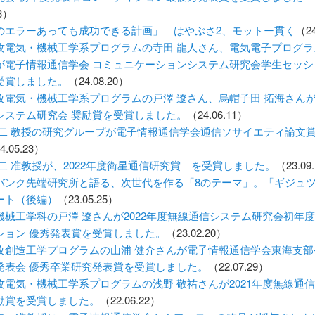
13）
のエラーあっても成功できる計画」 はやぶさ2、モットー貫く
（24
攻電気・機械工学系プログラムの寺田 龍人さん、電気電子プログラ
が電子情報通信学会 コミュニケーションシステム研究会学生セッシ
受賞しました。
（24.08.20）
攻電気・機械工学系プログラムの戸澤 遼さん、烏帽子田 拓海さんが2
システム研究会 奨励賞を受賞しました。
（24.06.11）
英二 教授の研究グループが電子情報通信学会通信ソサイエティ論文
4.05.23）
英二 准教授が、2022年度衛星通信研究賞 を受賞しました。
（23.09
バンク先端研究所と語る、次世代を作る「8のテーマ」。「ギジュ
ート（後編）
（23.05.25）
機械工学科の戸澤 遼さんが2022年度無線通信システム研究会初年
ション 優秀発表賞を受賞しました。
（23.02.20）
攻創造工学プログラムの山浦 健介さんが電子情報通信学会東海支部
発表会 優秀卒業研究発表賞を受賞しました。
（22.07.29）
攻電気・機械工学系プログラムの浅野 敬祐さんが2021年度無線通
励賞を受賞しました。
（22.06.22）