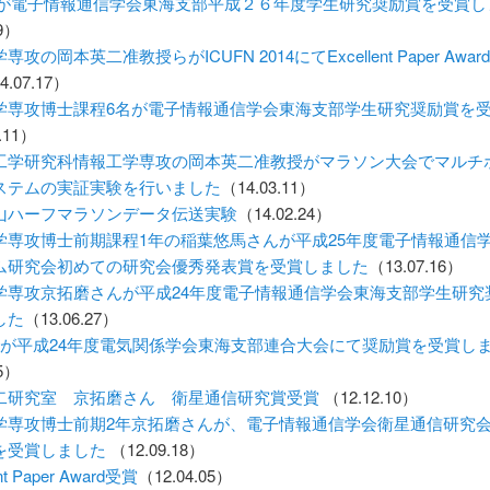
uさんが電子情報通信学会東海支部平成２６年度学生研究奨励賞を受賞
09）
攻の岡本英二准教授らがICUFN 2014にてExcellent Paper Awa
4.07.17）
学専攻博士課程6名が電子情報通信学会東海支部学生研究奨励賞を
.11）
工学研究科情報工学専攻の岡本英二准教授がマラソン大会でマルチ
ステムの実証実験を行いました
（14.03.11）
山ハーフマラソンデータ伝送実験
（14.02.24）
学専攻博士前期課程1年の稲葉悠馬さんが平成25年度電子情報通信
ム研究会初めての研究会優秀発表賞を受賞しました
（13.07.16）
学専攻京拓磨さんが平成24年度電子情報通信学会東海支部学生研究
した
（13.06.27）
名が平成24年度電気関係学会東海支部連合大会にて奨励賞を受賞し
05）
二研究室 京拓磨さん 衛星通信研究賞受賞
（12.12.10）
学専攻博士前期2年京拓磨さんが、電子情報通信学会衛星通信研究
を受賞しました
（12.09.18）
ent Paper Award受賞
（12.04.05）