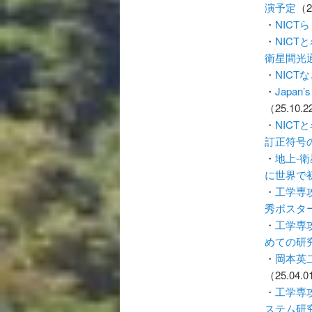
演予定
（2
・
NIC
・
NIC
衛星間光
・
NIC
・
Japan’s 
（25.10.
・
NIC
訂正符号
・
地上-
に世界で
・
工学専
秀ポスタ
・
工学専
めての研
・
岡本英
（25.04.
・
工学専
ステム研