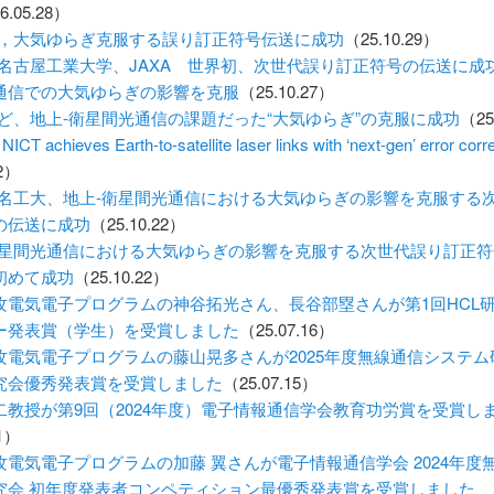
6.05.28）
Tら，大気ゆらぎ克服する誤り訂正符号伝送に成功
（25.10.29）
Tと名古屋工業大学、JAXA 世界初、次世代誤り訂正符号の伝送に成
通信での大気ゆらぎの影響を克服
（25.10.27）
Tなど、地上-衛星間光通信の課題だった“大気ゆらぎ”の克服に成功
（25
NICT achieves Earth-to-satellite laser links with ‘next-gen’ error corr
22）
Tと名工大、地上-衛星間光通信における大気ゆらぎの影響を克服する
の伝送に成功
（25.10.22）
衛星間光通信における大気ゆらぎの影響を克服する次世代誤り訂正符
初めて成功
（25.10.22）
攻電気電子プログラムの神谷拓光さん、長谷部塁さんが第1回HCL
ー発表賞（学生）を受賞しました
（25.07.16）
攻電気電子プログラムの藤山晃多さんが2025年度無線通信システム
究会優秀発表賞を受賞しました
（25.07.15）
二教授が第9回（2024年度）電子情報通信学会教育功労賞を受賞し
01）
攻電気電子プログラムの加藤 翼さんが電子情報通信学会 2024年度
究会 初年度発表者コンペティション最優秀発表賞を受賞しました