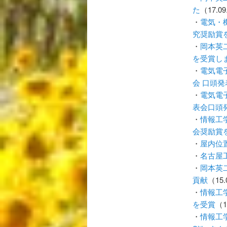
た
（17.09
・
電気・
究奨励賞
・
岡本英
を受賞し
・
電気電
会 口頭
・
電気電
表会口頭
・
情報工
会奨励賞
・
屋内位
・
名古屋
・
岡本英
貢献
（15.
・
情報工
を受賞
（1
・
情報工