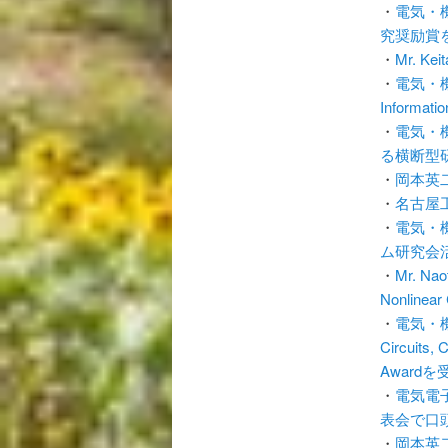
・
電気・
究奨励賞
・
Mr. Kei
・
電気・機械
Informat
・
電気・
る横断型研
・
岡本英
・
名古屋
・
電気・
ム研究会
・
Mr. Nao
Nonlinear
・
電気・機械
Circuits,
Award
・
電気電
表会で口
・
岡本英