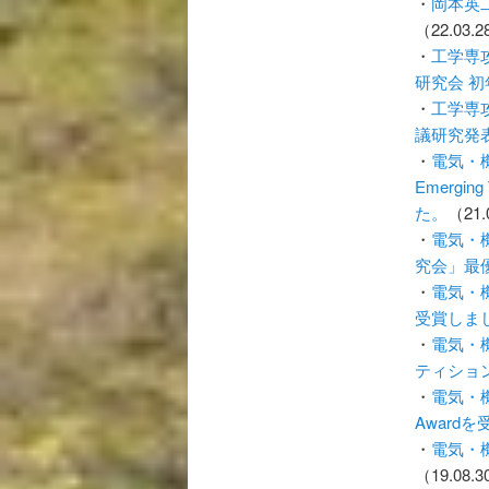
・
岡本英
（22.03.
・
工学専
研究会 
・
工学専
議研究発
・
電気・機械
Emerging
た。
（21.
・
電気・
究会」最
・
電気・
受賞しま
・
電気・
ティショ
・
電気・機械
Award
・
電気・
（19.08.