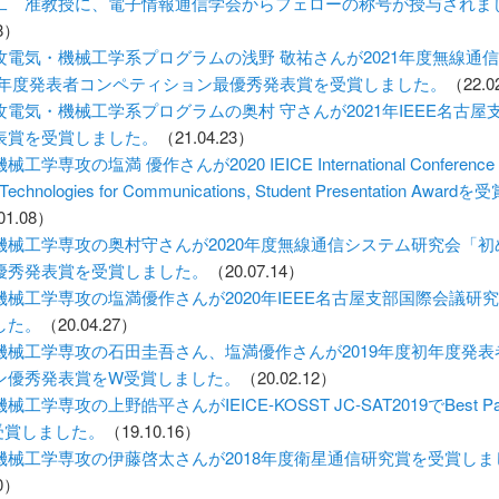
二 准教授に、電子情報通信学会からフェローの称号が授与されま
28）
攻電気・機械工学系プログラムの浅野 敬祐さんが2021年度無線通
初年度発表者コンペティション最優秀発表賞を受賞しました。
（22.0
攻電気・機械工学系プログラムの奥村 守さんが2021年IEEE名古屋
表賞を受賞しました。
（21.04.23）
工学専攻の塩満 優作さんが2020 IEICE International Conference 
 Technologies for Communications, Student Presentation Awar
01.08）
機械工学専攻の奥村守さんが2020年度無線通信システム研究会「初
優秀発表賞を受賞しました。
（20.07.14）
機械工学専攻の塩満優作さんが2020年IEEE名古屋支部国際会議研
した。
（20.04.27）
機械工学専攻の石田圭吾さん、塩満優作さんが2019年度初年度発表
ン優秀発表賞をW受賞しました。
（20.02.12）
工学専攻の上野皓平さんがIEICE-KOSST JC-SAT2019でBest Pa
を受賞しました。
（19.10.16）
機械工学専攻の伊藤啓太さんが2018年度衛星通信研究賞を受賞しま
30）