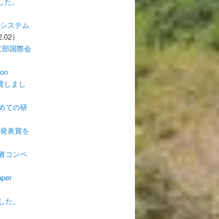
した。
信システム
2.02）
支部国際会
on
dを受賞しまし
めての研
究発表賞を
者コンペ
per
した。