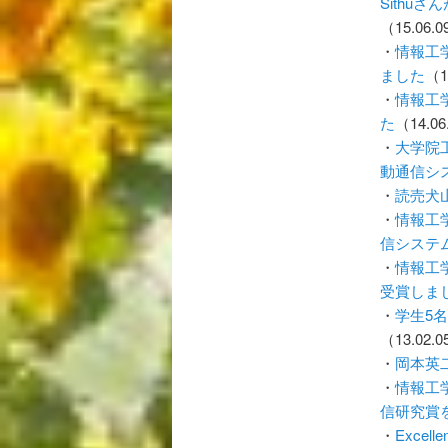
Sith
（15.06.
・
情報工学専
ました
（1
・
情報工
た
（14.06
・
大学院
動通信シ
・
読売犬
・
情報工
信システ
・
情報工
受賞しま
・
学生5
（13.02.
・
岡本英
・
情報工
信研究賞
・
Excell