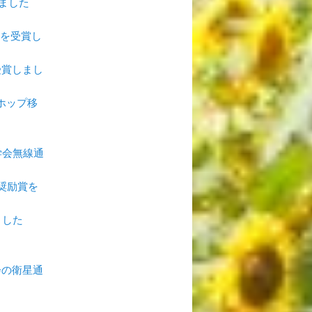
しました
rdを受賞し
受賞しまし
ホップ移
学会無線通
奨励賞を
ました
会の衛星通