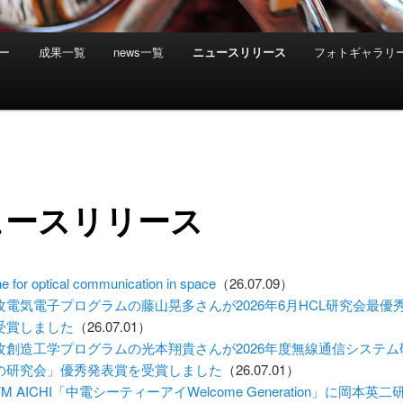
ー
成果一覧
news一覧
ニュースリリース
フォトギャラリ
ュースリリース
ne for optical communication in space
（26.07.09）
攻電気電子プログラムの藤山晃多さんが2026年6月HCL研究会最優
受賞しました
（26.07.01）
攻創造工学プログラムの光本翔貴さんが2026年度無線通信システム
の研究会」優秀発表賞を受賞しました
（26.07.01）
M AICHI「中電シーティーアイWelcome Generation」に岡本英