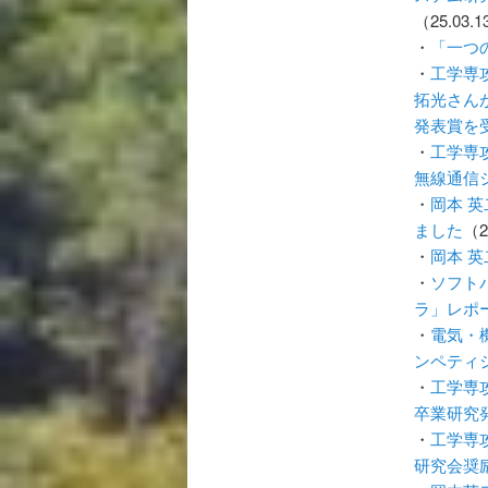
（25.03.
・
「一つ
・
工学専
拓光さん
発表賞を
・
工学専
無線通信
・
岡本 
ました
（2
・
岡本 
・
ソフト
ラ」レポ
・
電気・
ンペティ
・
工学専
卒業研究
・
工学専
研究会奨