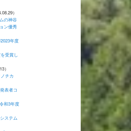
.08.29）
ムの神谷
ョン優秀
023年度
賞を受賞し
.13）
ツノチカ
度発表者コ
令和3年度
信システム