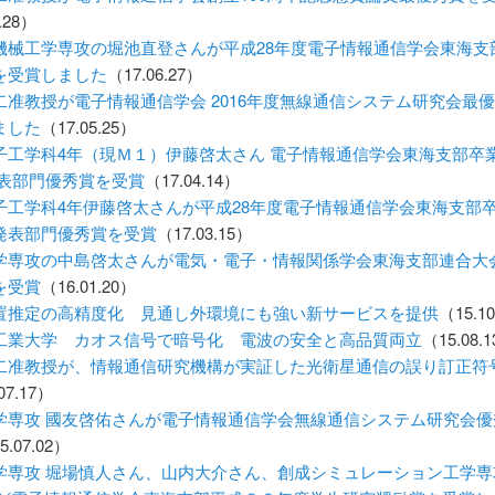
.28）
機械工学専攻の堀池直登さんが平成28年度電子情報通信学会東海支
を受賞しました
（17.06.27）
二准教授が電子情報通信学会 2016年度無線通信システム研究会最
ました
（17.05.25）
子工学科4年（現Ｍ１）伊藤啓太さん 電子情報通信学会東海支部卒
発表部門優秀賞を受賞
（17.04.14）
子工学科4年伊藤啓太さんが平成28年度電子情報通信学会東海支部
発表部門優秀賞を受賞
（17.03.15）
学専攻の中島啓太さんが電気・電子・情報関係学会東海支部連合大会
を受賞
（16.01.20）
置推定の高精度化 見通し外環境にも強い新サービスを提供
（15.1
工業大学 カオス信号で暗号化 電波の安全と高品質両立
（15.08.
二准教授が、情報通信研究機構が実証した光衛星通信の誤り訂正符
07.17）
学専攻 國友啓佑さんが電子情報通信学会無線通信システム研究会優
5.07.02）
学専攻 堀場慎人さん、山内大介さん、創成シミュレーション工学専攻