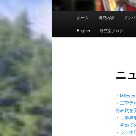
メ
ホーム
研究内容
メンバ
イ
ン
English
研究室ブログ
メ
ニ
ュ
ー
ニ
・
Milesto
・
工学専
発表賞を
・
工学専
「初めて
・
ラジオF