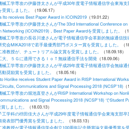
機械工学専攻の伊藤啓太さんが平成30年度電子情報通信学会東海支
を受賞しました。
（19.06.17）
ta Ito receives Best Paper Award in ICOIN2019
（19.01.22）
工学専攻の伊藤啓太さんがThe 33rd International Conference on
ion Networking (ICOIN2019)，Best Paper Awardを受賞しました。
（1
機械工学専攻の長谷川遼さんが電子情報通信学会革新的無線通信技
究会MIKA2018で若手最優秀部門ポスター賞を受賞しました。
（18
二准教授が、チュートリアル論文賞を受賞しました。
（18.09.18）
工大、５Ｇに適用できるＩｏＴ無線通信手法を開発
（18.09.06）
機械工学専攻の伊藤啓太さんが平成29年度電子情報通信学会無線通
活動奨励賞を受賞しました。
（18.05.16）
to Horiike receives Student Paper Award in RISP International Work
 Circuits, Communications and Signal Processing 2018 (NCSP’18)
（1
工学専攻の堀池直登さんがRISP International Workshop on Nonli
 Communications and Signal Processing 2018 (NCSP’18) でStudent P
を受賞しました。
（18.03.13）
子工学科の枡田佳大さんが平成29年度電子情報通信学会東海支部卒
頭発表部門優秀賞を受賞しました。
（18.03.13）
二准教授が電子情報通信学会創立100周年記念懸賞論文最優秀賞を