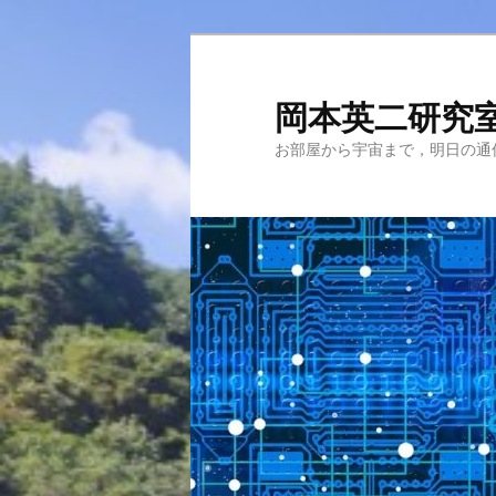
メ
イ
ン
岡本英二研究
コ
お部屋から宇宙まで，明日の通
ン
テ
ン
ツ
へ
移
動