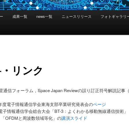
ー
成果一覧
news一覧
ニュースリリース
フォトギャラリ
料・リンク
衛星通信フォーラム，Space Japan Reviewの誤り訂正符号解説記事
1年度電子情報通信学会東海支部卒業研究発表会の
ページ
年電子情報通信学会総合大会「BT-3：よくわかる移動無線通信技術」
3-1：「OFDMと周波数領域等化」の
講演スライド