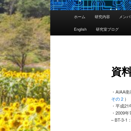
メ
ホーム
研究内容
メンバ
イ
ン
English
研究室ブログ
メ
ニ
ュ
ー
資
・AIAA
その２
）
・平成2
・2009
– BT-