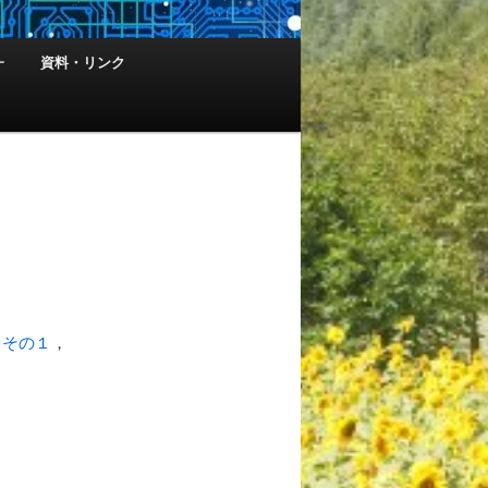
ー
資料・リンク
（
その１
，