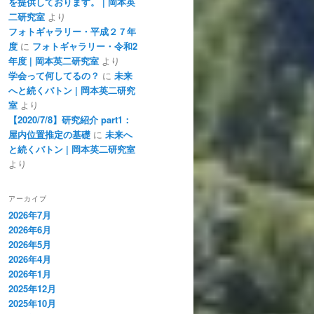
を提供しております。 | 岡本英
二研究室
より
フォトギャラリー・平成２７年
度
に
フォトギャラリー・令和2
年度 | 岡本英二研究室
より
学会って何してるの？
に
未来
へと続くバトン | 岡本英二研究
室
より
【2020/7/8】研究紹介 part1：
屋内位置推定の基礎
に
未来へ
と続くバトン | 岡本英二研究室
より
アーカイブ
2026年7月
2026年6月
2026年5月
2026年4月
2026年1月
2025年12月
2025年10月