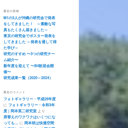
最近の投稿
M1の3人が沖縄の研究会で発表
をしてきました！ ～素敵な写
真もたくさん届きました～
東京の研究会でポスター発表を
してきました ～発表を通して得
た学び～
研究のすすめ 〜3つの研究チー
ム紹介〜
新年度を迎えて 〜B4歓迎会開
催〜
研究成果一覧（2020～2024）
最近のコメント
フォトギャラリー・平成29年度
に
フォトギャラリー・令和3年
度 | 岡本英二研究室
より
席替えのワクワクはいくつにな
っても…
に
岡本研は快適空間