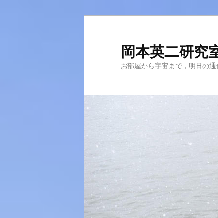
メ
サ
イ
ブ
ン
コ
岡本英二研究
コ
ン
お部屋から宇宙まで，明日の通
ン
テ
テ
ン
ン
ツ
ツ
へ
へ
移
移
動
動