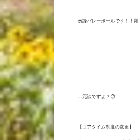
勿論バレーボールです！！🏐
…冗談ですよ？😓
【コアタイム制度の変更】