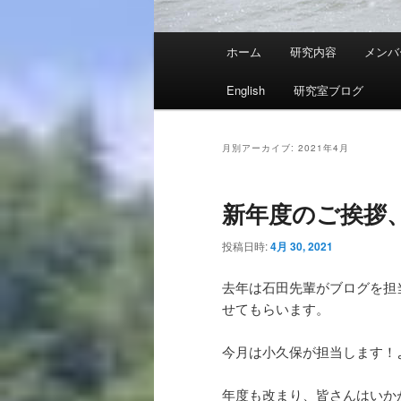
メ
ホーム
研究内容
メンバ
イ
ン
English
研究室ブログ
メ
ニ
ュ
月別アーカイブ:
2021年4月
ー
新年度のご挨拶
投稿日時:
4月 30, 2021
去年は石田先輩がブログを担
せてもらいます。
今月は小久保が担当します！
年度も改まり、皆さんはいか