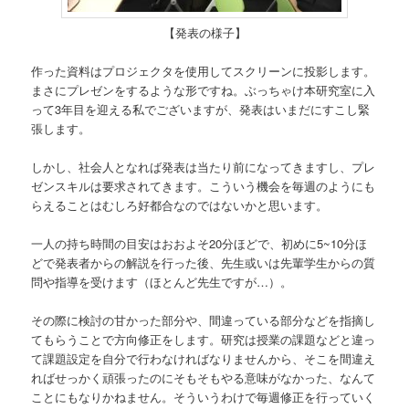
【発表の様子】
作った資料はプロジェクタを使用してスクリーンに投影します。
まさにプレゼンをするような形ですね。ぶっちゃけ本研究室に入
って3年目を迎える私でございますが、発表はいまだにすこし緊
張します。
しかし、社会人となれば発表は当たり前になってきますし、プレ
ゼンスキルは要求されてきます。こういう機会を毎週のようにも
らえることはむしろ好都合なのではないかと思います。
一人の持ち時間の目安はおおよそ20分ほどで、初めに5~10分ほ
どで発表者からの解説を行った後、先生或いは先輩学生からの質
問や指導を受けます（ほとんど先生ですが…）。
その際に検討の甘かった部分や、間違っている部分などを指摘し
てもらうことで方向修正をします。研究は授業の課題などと違っ
て課題設定を自分で行わなければなりませんから、そこを間違え
ればせっかく頑張ったのにそもそもやる意味がなかった、なんて
ことにもなりかねません。そういうわけで毎週修正を行っていく