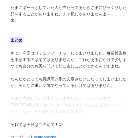
たまにぼーっとしていた人が当たってあからさまにびっくりした
顔をすることがありますね。え？私じゃありませんよ～…………
😨。
まとめ
さて、今回はゼミにフィーチャーしてまいりました。毎週報告物
を用意するのは楽ではありませんが、これがあるおかげで少しず
つでも自分のお尻を叩いて前に進むことができるんですよね。
なんだかとっても意識高い系の文章みたいになってしまいました
が、そんなに重い空気でやっているわけではありません。
たまに内職している生徒もいますしねぇ。え？ゼミ中に
ZOZOTO●Nで買い物？いやいやさすがにそんなふざけたマネし
たことなんかありませんよ？断じて！🙄
それでは今日はこの辺で！😉
カテゴリー:
Uncategorized