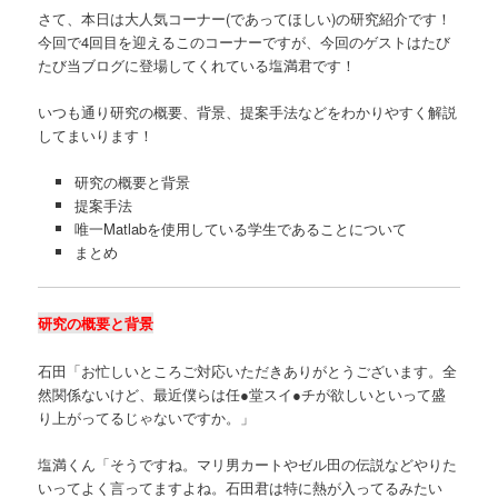
さて、本日は大人気コーナー(であってほしい)の研究紹介です！
今回で4回目を迎えるこのコーナーですが、今回のゲストはたび
たび当ブログに登場してくれている塩満君です！
いつも通り研究の概要、背景、提案手法などをわかりやすく解説
してまいります！
研究の概要と背景
提案手法
唯一Matlabを使用している学生であることについて
まとめ
研究の概要と背景
石田「お忙しいところご対応いただきありがとうございます。全
然関係ないけど、最近僕らは任●堂スイ●チが欲しいといって盛
り上がってるじゃないですか。」
塩満くん「そうですね。マリ男カートやゼル田の伝説などやりた
いってよく言ってますよね。石田君は特に熱が入ってるみたい