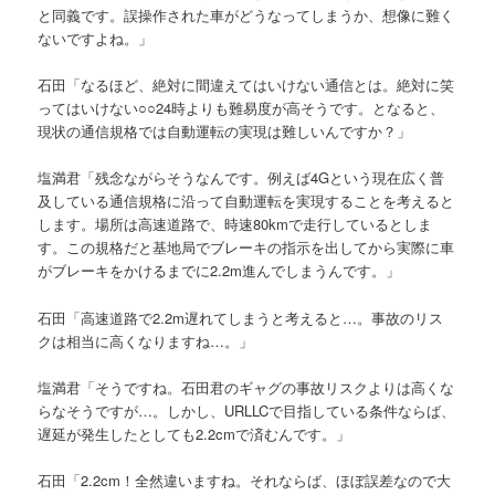
と同義です。誤操作された車がどうなってしまうか、想像に難く
ないですよね。」
石田「なるほど、絶対に間違えてはいけない通信とは。絶対に笑
ってはいけない○○24時よりも難易度が高そうです。となると、
現状の通信規格では自動運転の実現は難しいんですか？」
塩満君「残念ながらそうなんです。例えば4Gという現在広く普
及している通信規格に沿って自動運転を実現することを考えると
します。場所は高速道路で、時速80kmで走行しているとしま
す。この規格だと基地局でブレーキの指示を出してから実際に車
がブレーキをかけるまでに2.2m進んでしまうんです。」
石田「高速道路で2.2m遅れてしまうと考えると…。事故のリス
クは相当に高くなりますね…。」
塩満君「そうですね。石田君のギャグの事故リスクよりは高くな
らなそうですが…。しかし、URLLCで目指している条件ならば、
遅延が発生したとしても2.2cmで済むんです。」
石田「2.2cm！全然違いますね。それならば、ほぼ誤差なので大