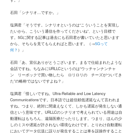
石田「シナリオ…ですか。」
塩満君「そうです。シナリオというのは“こういうことを実現し
たいから、こういう通信を作ってくださいね”、という目標で
す。5Gに関する記事は過去にも石田君が書いていたと思います
から、そちらを見てもらえればと思います。（→
5Gって
何？
）」
石田「あ、宣伝ありがとうございます。まるで仕組まれたような
会話ですね。ちなみにURLLCというのは“ウッチャンナンチャ
ン リーボックで買い物したら ロリロリの チーズがついてき
た”の略称ではないですよね？」
塩満君「惜しいですね。Ultra-Reliable and Low Latency
Communicationsです。日本語では超信頼低遅延なんて言われま
すね。つまり、絶対に間違えなくて、しかも遅延が発生しない通
信という意味です。URLLCのシナリオで考えられている用途は自
動運転はもちろん、遠隔医療だったりします。つまり、ほんの少
しのミスや遅延が許されない環境なわけです。とりわけ自動運転
においてデータ伝送に誤りが発生することは車を誤操作すること