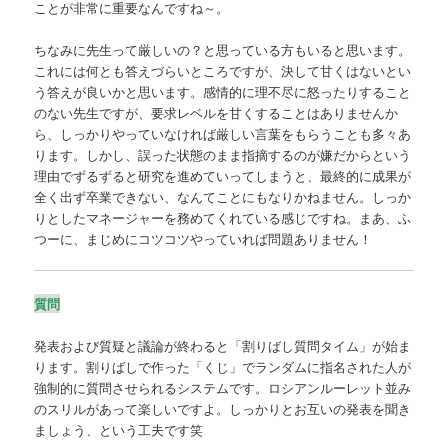
ことが非常に重要なんですね～。
ちなみに先生って厳しいの？と思っている方もいると思います。
これには何とも答えづらいところですが、決して甘くはないとい
う答えが良いかと思います。感情的に理不尽に怒ったりすること
のない先生ですが、要求レベルを甘くすることはありませんか
ら、しっかりやっていなければ厳しい言葉をもらうことも多々あ
ります。しかし、誤った状態のまま指摘するのが嫌だからという
理由でずるずると研究を進めていってしまうと、最終的に成果が
全く出ず卒業できない、なんてことにもなりかねません。しっか
りとしたマネージャーを務めてくれている感じですね。まあ、ふ
つーに、まじめにコツコツやっていれば問題ありません！
質問
発表および質疑と議論が終わると「割りばし質問タイム」が始ま
ります。割りばしで作った「くじ」でランダムに指名された人が
強制的に質問させられるシステムです。ロシアンルーレット並み
のスリルがあって楽しいですよ。しっかりとお互いの発表を聞き
ましょう、という工夫です笑