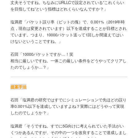
丈夫そうですね。ちなみにURLLCで設定されている”これくらい
を目指してね”という指標はどれくらいなんですか？」
塩満君「パケット誤り率（ビットの塊）で、0.001%（2019年時
点，現在は変更されています）以下を達成することが目標とされ
ています。つまり、10000パケット送って1回しか間違えてはい
けないということですね。」
石田「10000パケットですか…！笑
相当に厳しいですね。一体この厳しい条件をどうやってクリアし
たのでしょうか…？」
提案手法
石田「塩満君の研究ではすでにシミュレーションで先ほどの誤り
率0.001%以下を達成していますよね？実際にはどうやって実現
したのでしょうか？」
塩満君「そうですね。すでに5G向けに考えられていた手法がい
くつかあるんですが、その中の一つを改良することで達成しまし