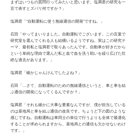
まずはいつもの質問行ってみたいと思います。塩満君の研究を一
言で表すとズバリ何ですか？」
塩満君「“自動運転に使う無線通信の開発”ですね。」
石田「やってまいりました。自動運転でございます。この言葉で
研究室を選んでくれる人も結構いるようですね。実はこの研究テ
ーマ、最初私と塩満君で取りあったんです。自動車が好きだから
という単純な理由で選んだ私と血で血を洗う戦いを繰り広げた壮
絶な過去があります。」
塩満君「確かじゃんけんでしたよね？」
石田「…さて、自動運転のための無線通信というと、車と車を結
ぶ通信の開発になってくるんですか？」
塩満君「それも確かに大事な要素なんですが、僕が担当している
のは基地局と車を結ぶ通信の改良です。ちょうど下の図のような
感じですね。自動運転は車同士の単位で行うよりも全体で最適化
することが求められますから、基地局との通信も欠かせないわけ
です。」