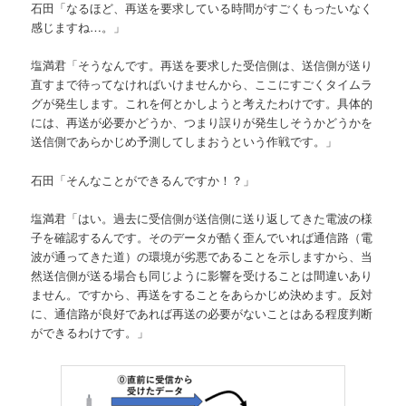
石田「なるほど、再送を要求している時間がすごくもったいなく
感じますね…。」
塩満君「そうなんです。再送を要求した受信側は、送信側が送り
直すまで待ってなければいけませんから、ここにすごくタイムラ
グが発生します。これを何とかしようと考えたわけです。具体的
には、再送が必要かどうか、つまり誤りが発生しそうかどうかを
送信側であらかじめ予測してしまおうという作戦です。」
石田「そんなことができるんですか！？」
塩満君「はい。過去に受信側が送信側に送り返してきた電波の様
子を確認するんです。そのデータが酷く歪んでいれば通信路（電
波が通ってきた道）の環境が劣悪であることを示しますから、当
然送信側が送る場合も同じように影響を受けることは間違いあり
ません。ですから、再送をすることをあらかじめ決めます。反対
に、通信路が良好であれば再送の必要がないことはある程度判断
ができるわけです。」