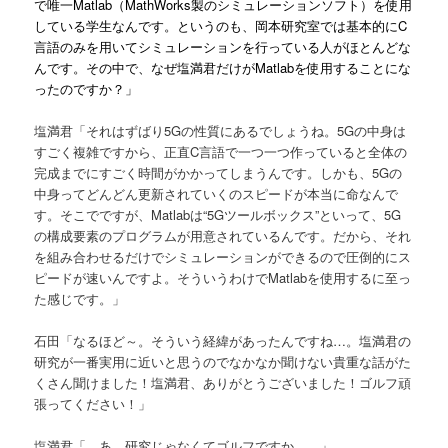
で唯一Matlab（MathWorks製のシミュレーションソフト）を使用
している学生なんです。というのも、岡本研究室では基本的にC
言語のみを用いてシミュレーションを行っている人がほとんどな
んです。その中で、なぜ塩満君だけがMatlabを使用することにな
ったのですか？」
塩満君「それはずばり5Gの性質にあるでしょうね。5Gの中身は
すごく複雑ですから、正直C言語で一つ一つ作っていると全体の
完成までにすごく時間がかかってしまうんです。しかも、5Gの
中身ってどんどん更新されていくのスピードが本当に命なんで
す。そこでですが、Matlabは“5Gツールボックス”といって、5G
の構成要素のプログラムが用意されているんです。だから、それ
を組み合わせるだけでシミュレーションができるので圧倒的にス
ピードが速いんですよ。そういうわけでMatlabを使用するに至っ
た感じです。」
石田「なるほど～。そういう経緯があったんですね…。塩満君の
研究が一番実用に近いと思うのでなかなか聞けない貴重な話がた
くさん聞けました！塩満君、ありがとうございました！ゴルフ頑
張ってください！」
塩満君「…あ、研究じゃなくてゴルフですか…。」