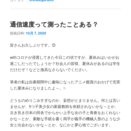
通信速度って測ったことある？
投稿日時:
10月 7, 2020
皆さんお久しぶりです。😊
withコロナが浸透してきた今日この頃ですが、夏休みはいかがお
過ごしだったでしょうか？社会人の皆様、夏休みがあるのは学生
だけだぞ！などと激高なさらないでください。
筆者の私は自粛期間中に趣味になったアニメ鑑賞のおかげで充実
した夏休みになりましたよ～。✨
どうものめりこみすぎなのか、妄想がとまりません。何とは言い
ませんが、5つ子美少女の家庭教師を依頼されないかな～とか、
古き良き日本の田舎でからかい上手な女の子と青春をおくれない
かな～とか、素敵な手紙を書く両手が義手の機械人形のような少
女と出会わないかな～とか、なにかと夢心地でございます。