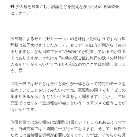
❷ 少人数を対象にし、討論などを交えながら行われる講習会。
セミナー。
広辞苑によるゼミ（ゼミナール）の意味は上記のようですね（広
辞苑は若干大げさでしたか…）。セミナーのほうが聞きなじみが
ありますし、なぜ日本でドイツ語のゼミが定着しているのか疑問
ではありますが、それは今日の私の夜ご飯に昨日の残りの豚汁が
入るかどうかくらいどうでもいい話なのでここでは割愛しましょ
う。😇
世間一般ではゼミとは学生と先生が一体となって特定のテーマを
進めていくことをいうみたいですね。実際私の周りでも「ゼミの
集まりあるから」などという言葉をよく聞きます。しかし、当研
究室ではゼミを「進捗報告の会」というニュアンスで使うことが
ほとんどです。
他研究室では進捗報告は2週間に1回というところもあるようです
が、当研究室では１週間に一度行っております。そして、報告の
ためには当然報告資料が必要になります。まずは、そちらから見