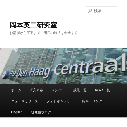
メ
サ
イ
ブ
検
ン
コ
索
コ
ン
岡本英二研究室
ン
テ
お部屋から宇宙まで，明日の通信を創造する
テ
ン
ン
ツ
ツ
へ
へ
移
移
動
動
メ
ホーム
研究内容
メンバー
成果一覧
news一覧
イ
ン
ニュースリリース
フォトギャラリー
資料・リンク
メ
ニ
English
研究室ブログ
ュ
ー