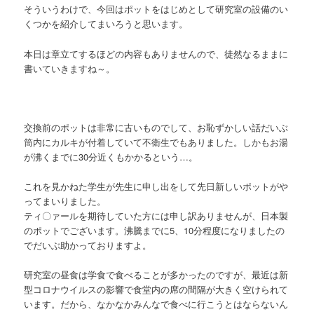
そういうわけで、今回はポットをはじめとして研究室の設備のい
くつかを紹介してまいろうと思います。
本日は章立てするほどの内容もありませんので、徒然なるままに
書いていきますね～。
交換前のポットは非常に古いものでして、お恥ずかしい話だいぶ
筒内にカルキが付着していて不衛生でもありました。しかもお湯
が沸くまでに30分近くもかかるという…。
これを見かねた学生が先生に申し出をして先日新しいポットがや
ってまいりました。
ティ〇ァールを期待していた方には申し訳ありませんが、日本製
のポットでございます。沸騰までに5、10分程度になりましたの
でだいぶ助かっておりますよ。
研究室の昼食は学食で食べることが多かったのですが、最近は新
型コロナウイルスの影響で食堂内の席の間隔が大きく空けられて
います。だから、なかなかみんなで食べに行こうとはならないん