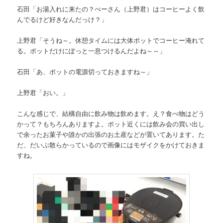
石田「お湯入れに来たの？ぺーさん（上野君）はコーヒーよく飲
んでるけど好きなんだっけ？」
上野君「そうね～。休憩タイムには大体ポットでコーヒー淹れて
る。ポットだけにぽっと一息つけるんだよね～～」
石田「あ、ポットの電源切っておきますね～」
上野君「おい。」
こんな感じで、結構自由に飲み物は飲めます。え？食べ物はどう
かって？もちろんありますよ。ポット近くには飲み会の買い出し
で余ったお菓子や誰かの出張のお土産などが置いてあります。た
だ、だいぶ散らかっているので画像にはモザイクをかけておきま
すね。