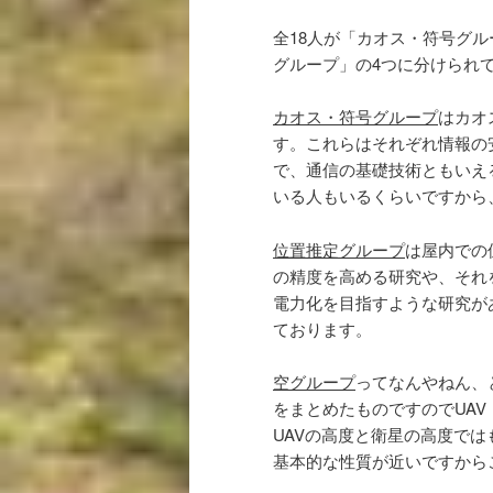
全18人が「カオス・符号グ
グループ」の4つに分けられ
カオス・符号グループ
はカオ
す。これらはそれぞれ情報の
で、通信の基礎技術ともいえ
いる人もいるくらいですから
位置推定グループ
は屋内での
の精度を高める研究や、それ
電力化を目指すような研究が
ております。
空グループ
ってなんやねん、
をまとめたものですのでUA
UAVの高度と衛星の高度で
基本的な性質が近いですから