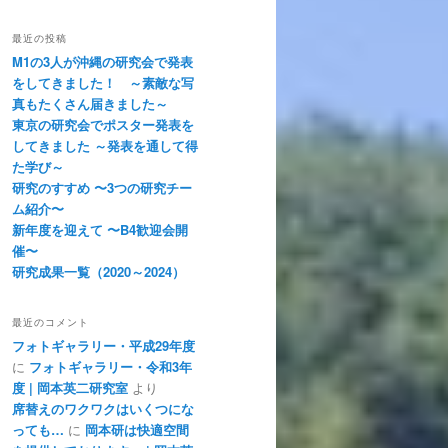
最近の投稿
M1の3人が沖縄の研究会で発表
をしてきました！ ～素敵な写
真もたくさん届きました～
東京の研究会でポスター発表を
してきました ～発表を通して得
た学び～
研究のすすめ 〜3つの研究チー
ム紹介〜
新年度を迎えて 〜B4歓迎会開
催〜
研究成果一覧（2020～2024）
最近のコメント
フォトギャラリー・平成29年度
に
フォトギャラリー・令和3年
度 | 岡本英二研究室
より
席替えのワクワクはいくつにな
っても…
に
岡本研は快適空間