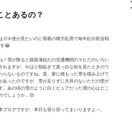
ことあるの？
はガキ使が見たいのに母親の権力乱用で毎年紅白歌合戦
す😂
ね！雪が降ると路面凍結だの交通機関のマヒだのいろい
されますが、やはり朝起きて真っ白な街を見たときのワ
わらないものですね。昔、家に積もった雪を積み上げて
があったのですが、雪が足りずに天井のないただの壁が
す。あの頃の雪のように白くピュアだった僕の心はどこ
のでしょうか…😒
本ブログですが、本日も張り切ってまいりますよ～。