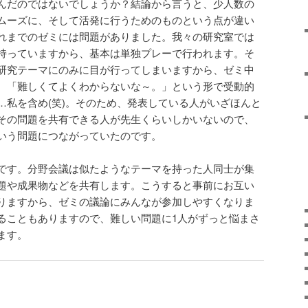
んだのではないでしょうか？結論から言うと、少人数の
ムーズに、そして活発に行うためのものという点が違い
れまでのゼミには問題がありました。我々の研究室では
持っていますから、基本は単独プレーで行われます。そ
研究テーマにのみに目が行ってしまいますから、ゼミ中
、「難しくてよくわからないな～。」という形で受動的
…私を含め(笑)。そのため、発表している人がいざほんと
その問題を共有できる人が先生くらいしかいないので、
いう問題につながっていたのです。
です。分野会議は似たようなテーマを持った人同士が集
題や成果物などを共有します。こうすると事前にお互い
りますから、ゼミの議論にみんなが参加しやすくなりま
ることもありますので、難しい問題に1人がずっと悩まさ
ます。