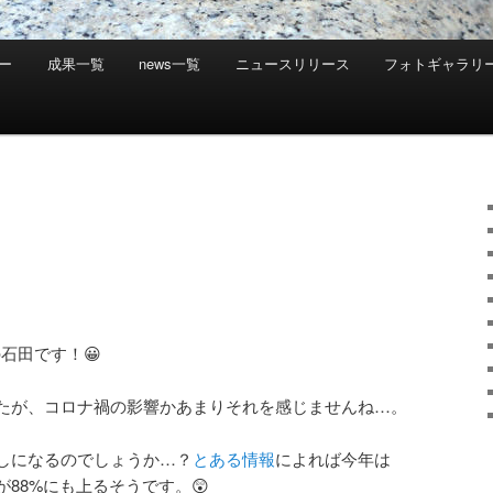
ー
成果一覧
news一覧
ニュースリリース
フォトギャラリ
石田です！😀
たが、コロナ禍の影響かあまりそれを感じませんね…。
しになるのでしょうか…？
とある情報
によれば今年は
88%にも上るそうです。😲