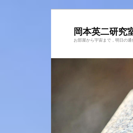
メ
サ
イ
ブ
ン
コ
岡本英二研究
コ
ン
お部屋から宇宙まで，明日の通
ン
テ
テ
ン
ン
ツ
ツ
へ
へ
移
移
動
動