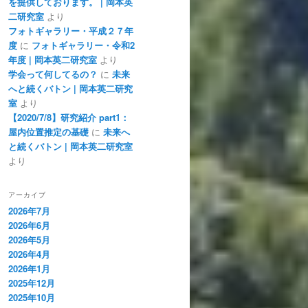
を提供しております。 | 岡本英
二研究室
より
フォトギャラリー・平成２７年
度
に
フォトギャラリー・令和2
年度 | 岡本英二研究室
より
学会って何してるの？
に
未来
へと続くバトン | 岡本英二研究
室
より
【2020/7/8】研究紹介 part1：
屋内位置推定の基礎
に
未来へ
と続くバトン | 岡本英二研究室
より
アーカイブ
2026年7月
2026年6月
2026年5月
2026年4月
2026年1月
2025年12月
2025年10月