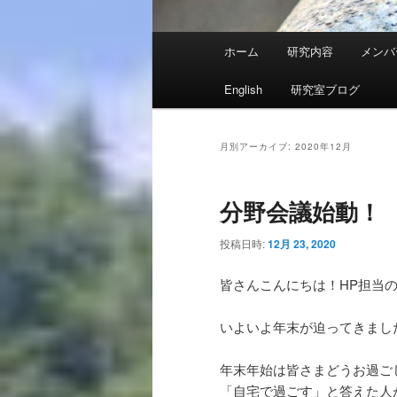
メ
ホーム
研究内容
メンバ
イ
ン
English
研究室ブログ
メ
ニ
ュ
月別アーカイブ:
2020年12月
ー
分野会議始動！
投稿日時:
12月 23, 2020
皆さんこんにちは！HP担当の
いよいよ年末が迫ってきまし
年末年始は皆さまどうお過ご
「自宅で過ごす」と答えた人が