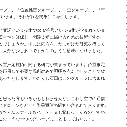
ループ」、「位置推定グループ」、「空グループ」、「車
ています。それぞれを簡単にご紹介します。
ス変調という技術やpolar符号という技術が含まれていま
安全性を確保し、間違えずに届けるための技術ですの
るでしょうか。中には両方をまたにかけた研究を行って
、人数が少し多いですがこのような構成になりました。
位置推定技術に関する研究が集まっています。位置推定
を応用して必要な場所のみで照明を点灯させることで省
あったりします。わたくし石田はこのグループに含まれ
と思った方もいるかもしれませんが、これは空での通信
V（ドローンなど）と衛星通信の研究が含まれております。
はもちろんスケールもパラメータも変わってくるのですが、
このような一つのグループにまとまっております。