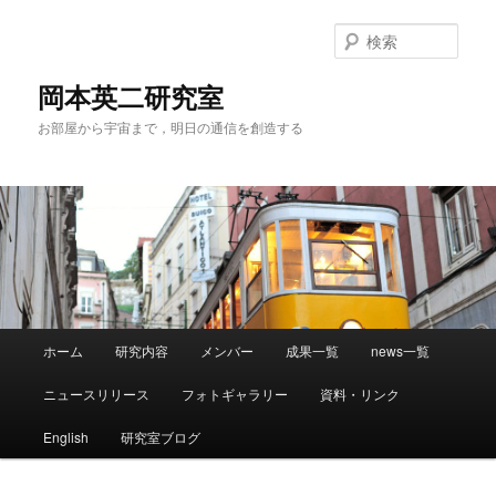
メ
サ
イ
ブ
検
ン
コ
索
コ
ン
岡本英二研究室
ン
テ
お部屋から宇宙まで，明日の通信を創造する
テ
ン
ン
ツ
ツ
へ
へ
移
移
動
動
メ
ホーム
研究内容
メンバー
成果一覧
news一覧
イ
ン
ニュースリリース
フォトギャラリー
資料・リンク
メ
ニ
English
研究室ブログ
ュ
ー