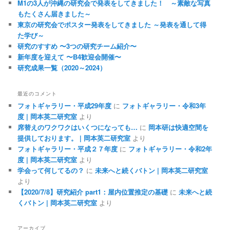
M1の3人が沖縄の研究会で発表をしてきました！ ～素敵な写真
もたくさん届きました～
東京の研究会でポスター発表をしてきました ～発表を通して得
た学び～
研究のすすめ 〜3つの研究チーム紹介〜
新年度を迎えて 〜B4歓迎会開催〜
研究成果一覧（2020～2024）
最近のコメント
フォトギャラリー・平成29年度
に
フォトギャラリー・令和3年
度 | 岡本英二研究室
より
席替えのワクワクはいくつになっても…
に
岡本研は快適空間を
提供しております。 | 岡本英二研究室
より
フォトギャラリー・平成２７年度
に
フォトギャラリー・令和2年
度 | 岡本英二研究室
より
学会って何してるの？
に
未来へと続くバトン | 岡本英二研究室
より
【2020/7/8】研究紹介 part1：屋内位置推定の基礎
に
未来へと続
くバトン | 岡本英二研究室
より
アーカイブ