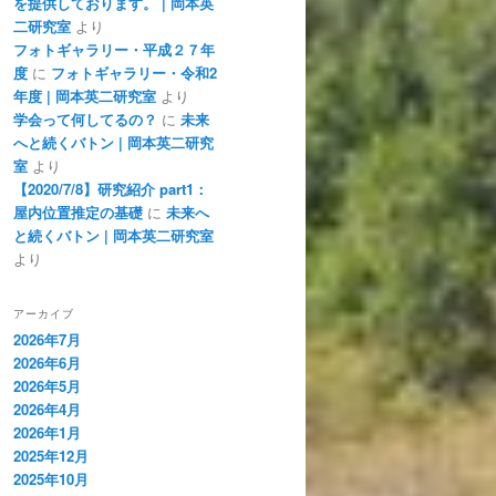
を提供しております。 | 岡本英
二研究室
より
フォトギャラリー・平成２７年
度
に
フォトギャラリー・令和2
年度 | 岡本英二研究室
より
学会って何してるの？
に
未来
へと続くバトン | 岡本英二研究
室
より
【2020/7/8】研究紹介 part1：
屋内位置推定の基礎
に
未来へ
と続くバトン | 岡本英二研究室
より
アーカイブ
2026年7月
2026年6月
2026年5月
2026年4月
2026年1月
2025年12月
2025年10月