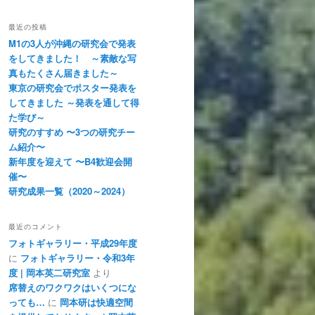
最近の投稿
M1の3人が沖縄の研究会で発表
をしてきました！ ～素敵な写
真もたくさん届きました～
東京の研究会でポスター発表を
してきました ～発表を通して得
た学び～
研究のすすめ 〜3つの研究チー
ム紹介〜
新年度を迎えて 〜B4歓迎会開
催〜
研究成果一覧（2020～2024）
最近のコメント
フォトギャラリー・平成29年度
に
フォトギャラリー・令和3年
度 | 岡本英二研究室
より
席替えのワクワクはいくつにな
っても…
に
岡本研は快適空間