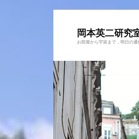
メ
サ
イ
ブ
ン
コ
岡本英二研究
コ
ン
お部屋から宇宙まで，明日の通
ン
テ
テ
ン
ン
ツ
ツ
へ
へ
移
移
動
動