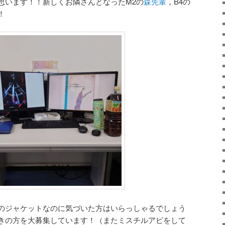
思います！！新しくお隣さんとなったM2の
森先輩
，B4の
！
drenのジャケットなのに気づいた方はいらっしゃるでしょう
きの方を大募集しています！（またミスチルアピをして