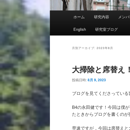
メ
ホーム
研究内容
メンバ
イ
ン
English
研究室ブログ
メ
ニ
ュ
月別アーカイブ:
2023年8月
ー
大掃除と席替え！
投稿日時:
8月 9, 2023
ブログを見てくださっている
B4の永田健です！今回は僕
たときからブログを書くのが
早速ですが，今回は席替えと